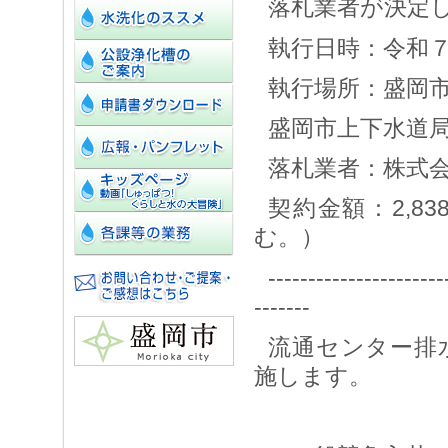
落札業者が決定
執行日時：令和７
執行場所：盛岡市
盛岡市上下水道
落札業者：株式
契約金額：2,8
む。）
----------------------
-------
流通センター排
施します。