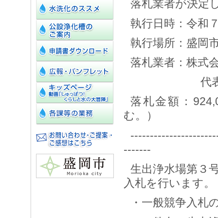
落札業者が決定
執行日時：令和７
執行場所：盛岡
落札業者：株式
代表取締
落札金額：924
む。）
----------------------
-------
生出浄水場第３
入札を行います。
・一般競争入札