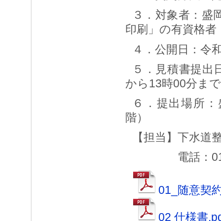
３．対象者：盛岡
印刷」の有資格者
４．公開日：令和
５．見積書提出日
から13時00分まで
６．提出場所：
階）
【担当】下水道
電話：019-6
01_随意契約
02 仕様書.pd