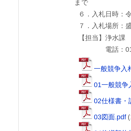
まで
６．入札日時：令和
７．入札場所：
【担当】浄水課
電話：019-6
一般競争入札
01一般競争入
02仕様書・設
03図面.pdf
(