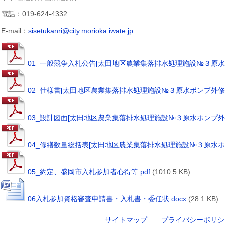
電話：019-624-4332
E-mail：
sisetukanri@city.morioka.iwate.jp
01_一般競争入札公告[太田地区農業集落排水処理施設№３原水ポ
02_仕様書[太田地区農業集落排水処理施設№３原水ポンプ外修繕]
03_設計図面[太田地区農業集落排水処理施設№３原水ポンプ外修繕
04_修繕数量総括表[太田地区農業集落排水処理施設№３原水ポンプ
05_約定、盛岡市入札参加者心得等.pdf
(1010.5 KB)
06入札参加資格審査申請書・入札書・委任状.docx
(28.1 KB)
サイトマップ
プライバシーポリシ