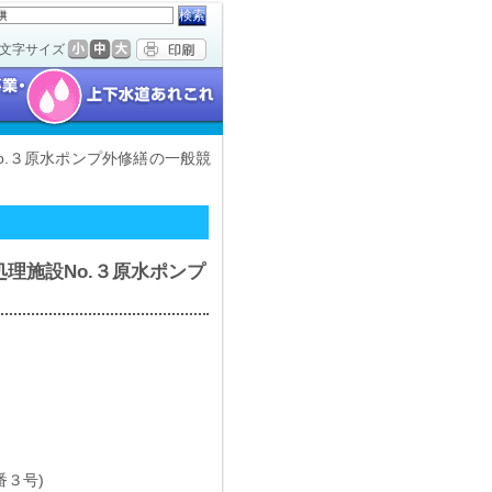
文字サイズ
o.３原水ポンプ外修繕の一般競
理施設No.３原水ポンプ
３号)