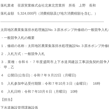
落札業者 荏原実業株式会社北東北営業所 所長 上野 長和
落札金額 5,324,000円（消費税額及び地方消費税額を含む。）
-------------------------------------------------------------------------------------
太田地区農業集落排水処理施設No.３原水ポンプ外修繕の一般競争入札
・一般競争入札の概要
１．修繕の名称：太田地区農業集落排水処理施設No.３原水ポンプ外修
２．入札方式：一般競争入札
３．業種：令和６・７年度盛岡市上下水道局建設工事請負契約競争
事 甲，乙
４ 公開日(公告日)：令和７年９月22日（月曜日)
５ 入札参加申込受付期限：令和７年10月３日（金曜日） 16時
６ 入札日時：令和７年10月６日（月曜日) 10時
【担当】
下水道施設管理課施設係